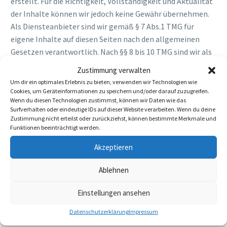
erstellt. Für die Richtigkeit, Vollständigkeit und Aktualität
der Inhalte können wir jedoch keine Gewähr übernehmen.
Als Diensteanbieter sind wir gemäß § 7 Abs.1 TMG für
eigene Inhalte auf diesen Seiten nach den allgemeinen
Gesetzen verantwortlich. Nach §§ 8 bis 10 TMG sind wir als
Diensteanbieter jedoch nicht verpflichtet, übermittelte
Zustimmung verwalten
oder gespeicherte fremde Informationen zu überwachen
Um dir ein optimales Erlebnis zu bieten, verwenden wir Technologien wie
oder nach Umständen zu forschen, die auf eine
Cookies, um Geräteinformationen zu speichern und/oder darauf zuzugreifen.
Wenn du diesen Technologien zustimmst, können wir Daten wie das
rechtswidrige Tätigkeit hinweisen. Verpflichtungen zur
Surfverhalten oder eindeutige IDs auf dieser Website verarbeiten. Wenn du deine
Entfernung oder Sperrung der Nutzung von Informationen
Zustimmung nicht erteilst oder zurückziehst, können bestimmte Merkmale und
nach den allgemeinen Gesetzen bleiben hiervon unberührt.
Funktionen beeinträchtigt werden.
Eine diesbezügliche Haftung ist jedoch erst ab dem
Akzeptieren
Zeitpunkt der Kenntnis einer konkreten Rechtsverletzung
möglich. Bei Bekanntwerden von entsprechenden
Ablehnen
Rechtsverletzungen werden wir diese Inhalte umgehend
entfernen.Digitale Umsetzung
Einstellungen ansehen
Datenschutzerklärung
Impressum