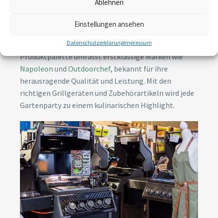
Ablehnen
hochwertigen Gartengrillgeräten. Entdecken Sie eine
vielfältige Auswahl an Grills, von Gas- und
Einstellungen ansehen
Holzkohlegrills bis hin zu Elektrogrills, die Ihnen ein
Datenschutzerklärung
Impressum
unvergessliches Grillerlebnis garantieren. Unsere
Produktpalette umfasst erstklassige Marken wie
Napoleon
und
Outdoorchef
, bekannt für ihre
herausragende Qualität und Leistung. Mit den
richtigen Grillgeräten und Zubehörartikeln wird jede
Gartenparty zu einem kulinarischen Highlight.