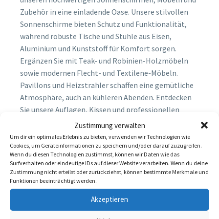
Zubehör in eine einladende Oase. Unsere stilvollen
Sonnenschirme bieten Schutz und Funktionalität,
während robuste Tische und Stühle aus Eisen,
Aluminium und Kunststoff für Komfort sorgen.
Ergänzen Sie mit Teak- und Robinien-Holzmöbeln
sowie modernen Flecht- und Textilene-Möbeln.
Pavillons und Heizstrahler schaffen eine gemütliche
Atmosphäre, auch an kühleren Abenden. Entdecken
Sie unsere Auflagen, Kissen und professionellen
Gartengrillgeräte für ein perfektes Outdoor-Erlebnis
Zustimmung verwalten
in Ihrem Restaurant, Café oder Bar!
Um dir ein optimales Erlebnis zu bieten, verwenden wir Technologien wie
Cookies, um Geräteinformationen zu speichern und/oder darauf zuzugreifen.
Wenn du diesen Technologien zustimmst, können wir Daten wie das
Surfverhalten oder eindeutige IDs auf dieser Website verarbeiten. Wenn du deine
Zustimmung nicht erteilst oder zurückziehst, können bestimmte Merkmale und
Funktionen beeinträchtigt werden.
GRILLS
Akzeptieren
Ergänzen Sie Ihr Outdoor-Erlebnis mit unseren