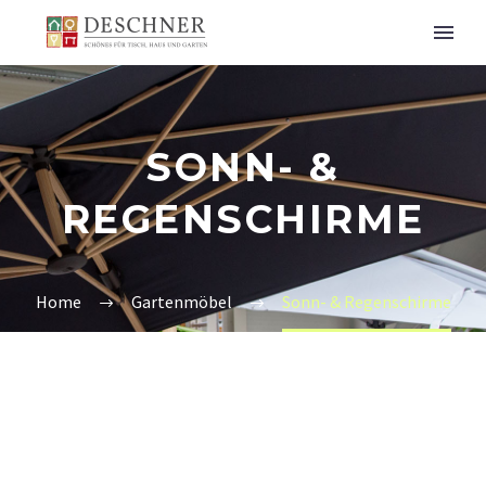
SONN- &
REGENSCHIRME
Home
Gartenmöbel
Sonn- & Regenschirme